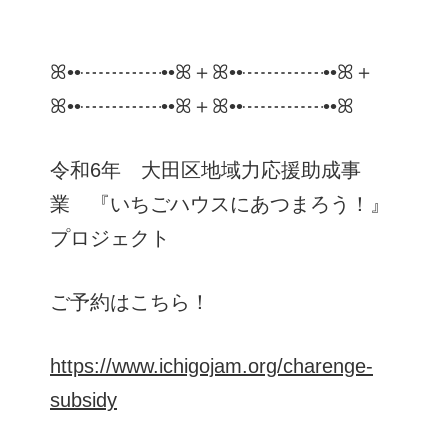
ꕤ••┈┈┈┈••ꕤ＋ꕤ••┈┈┈┈••ꕤ＋
ꕤ••┈┈┈┈••ꕤ＋ꕤ••┈┈┈┈••ꕤ
令和6年 大田区地域力応援助成事
業 『いちごハウスにあつまろう！』
プロジェクト
ご予約はこちら！
https://www.ichigojam.org/charenge-
subsidy