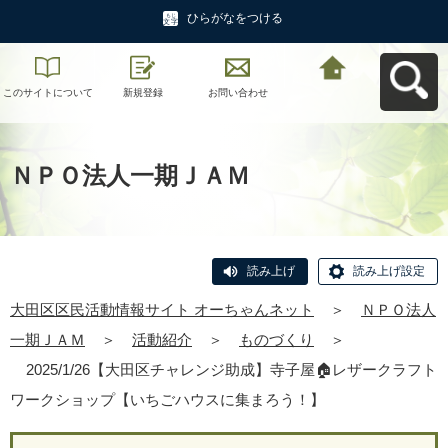
ひらがなをつける
このサイトについて
新規登録
お問い合わせ
大田区区民活動情報
サイト オーちゃんネ
ットへ戻る
ＮＰＯ法人一期ＪＡＭ
読み上げ
読み上げ設定
大田区区民活動情報サイト オーちゃんネット
＞
ＮＰＯ法人
一期ＪＡＭ
＞
活動紹介
＞
ものづくり
＞
2025/1/26【大田区チャレンジ助成】寺子屋🏠レザークラフト
ワークショップ【いちごハウスに集まろう！】