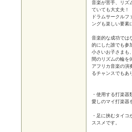
音
楽
が
苦
手
、
リ
ズ
て
い
て
も
大
丈
夫
！
ド
ラ
ム
サ
ー
ク
ル
フ
ン
グ
も
楽
し
い
要
素
音
楽
的
な
成
功
で
は
的
に
し
た
誰
で
も
参
小
さ
い
お
子
さ
ま
も
間
の
リ
ズ
ム
の
輪
を
ア
フ
リ
カ
音
楽
の
演
る
チ
ャ
ン
ス
で
も
あ
・
使
用
す
る
打
楽
器
愛
し
の
マ
イ
打
楽
器
・
足
に
挟
む
タ
イ
コ
ス
ス
メ
で
す
。