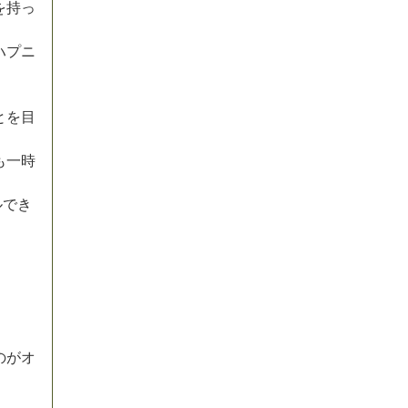
を
持
っ
ハ
プ
ニ
と
を
目
も
一
時
ル
で
き
の
が
オ