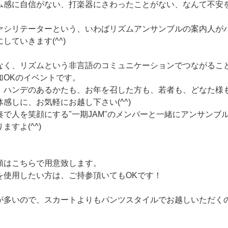
ム
感
に
自
信
が
な
い
、
打
楽
器
に
さ
わ
っ
た
こ
と
が
な
い
、
な
ん
て
不
安
ァ
シ
リ
テ
ー
タ
ー
と
い
う
、
い
わ
ば
リ
ズ
ム
ア
ン
サ
ン
ブ
ル
の
案
内
人
が
に
し
て
い
き
ま
す
(
^
^
)
な
く
、
リ
ズ
ム
と
い
う
非
言
語
の
コ
ミ
ュ
ニ
ケ
ー
シ
ョ
ン
で
つ
な
が
る
こ
加
O
K
の
イ
ベ
ン
ト
で
す
。
、
ハ
ン
デ
の
あ
る
か
た
も
、
お
年
を
召
し
た
方
も
、
若
者
も
、
ど
な
た
様
体
感
し
に
、
お
気
軽
に
お
越
し
下
さ
い
(
^
^
)
奏
で
人
を
笑
顔
に
す
る
"
一
期
J
A
M
"
の
メ
ン
バ
ー
と
一
緒
に
ア
ン
サ
ン
ブ
り
ま
す
よ
(
^
^
)
類
は
こ
ち
ら
で
用
意
致
し
ま
す
。
を
使
用
し
た
い
方
は
、
ご
持
参
頂
い
て
も
O
K
で
す
！
が
多
い
の
で
、
ス
カ
ー
ト
よ
り
も
パ
ン
ツ
ス
タ
イ
ル
で
お
越
し
い
た
だ
く