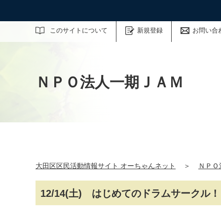
サイト内検索
このサイトについて
新規登録
お問い合
ＮＰＯ法人一期ＪＡＭ
大田区区民活動情報サイト オーちゃんネット
＞
ＮＰＯ
12/14(土) はじめてのドラムサーク