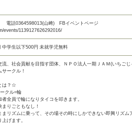
！
g
電
話
0
3
6
4
5
9
8
0
1
3
(
山
﨑
)
F
B
イ
ベ
ン
ト
ペ
ー
ジ
m
/
e
v
e
n
t
s
/
1
1
3
9
1
2
7
6
2
6
2
9
2
0
1
6
/
円
中
学
生
以
下
5
0
0
円
未
就
学
児
無
料
交
流
、
社
会
貢
献
を
目
指
す
団
体
、
Ｎ
Ｐ
Ｏ
法
人
一
期
Ｊ
Ａ
Ｍ
(
い
ち
ご
じ
ム
サ
ー
ク
ル
！
と
は
？
☆
ー
ク
ル
=
輪
加
者
全
員
で
輪
に
な
り
タ
イ
コ
を
叩
き
ま
す
。
決
ま
り
ご
と
も
な
し
！
ま
ま
リ
ズ
ム
に
乗
っ
て
、
そ
の
場
そ
の
時
に
し
か
で
き
な
い
即
興
リ
ズ
ム
り
上
げ
ま
す
。