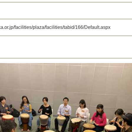
k
a
.
o
r
.
j
p
/
f
a
c
i
l
i
t
i
e
s
/
p
l
a
z
a
/
f
a
c
i
l
i
t
i
e
s
/
t
a
b
i
d
/
1
6
6
/
D
e
f
a
u
l
t
.
a
s
p
x