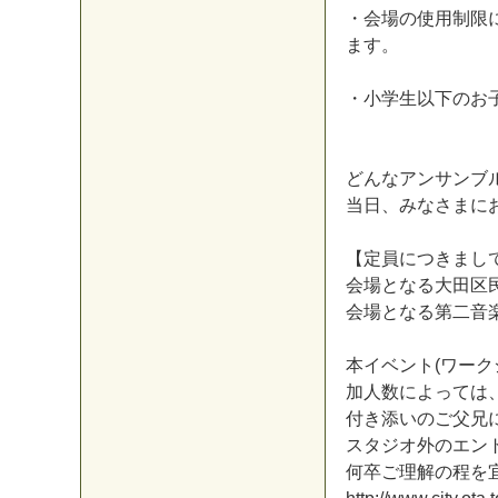
・
会
場
の
使
用
制
限
ま
す
。
・
小
学
生
以
下
の
お
ど
ん
な
ア
ン
サ
ン
ブ
当
日
、
み
な
さ
ま
に
【
定
員
に
つ
き
ま
し
会
場
と
な
る
大
田
区
会
場
と
な
る
第
二
音
本
イ
ベ
ン
ト
(
ワ
ー
ク
加
人
数
に
よ
っ
て
は
付
き
添
い
の
ご
父
兄
ス
タ
ジ
オ
外
の
エ
ン
何
卒
ご
理
解
の
程
を