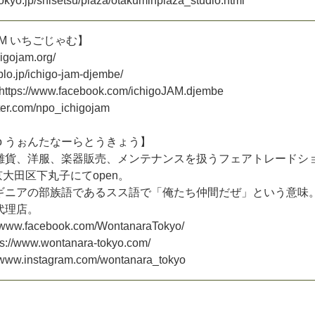
o
k
y
o
.
j
p
/
s
h
i
s
e
t
s
u
/
p
l
a
z
a
/
o
t
a
k
u
m
i
n
p
l
a
z
a
_
s
t
u
d
i
o
.
h
t
m
l
M
い
ち
ご
じ
ゃ
む
】
i
g
o
j
a
m
.
o
r
g
/
b
l
o
.
j
p
/
i
c
h
i
g
o
-
j
a
m
-
d
j
e
m
b
e
/
h
t
t
p
s
:
/
/
w
w
w
.
f
a
c
e
b
o
o
k
.
c
o
m
/
i
c
h
i
g
o
J
A
M
.
d
j
e
m
b
e
e
r
.
c
o
m
/
n
p
o
_
i
c
h
i
g
o
j
a
m
o
う
ぉ
ん
た
な
ー
ら
と
う
き
ょ
う
】
雑
貨
、
洋
服
、
楽
器
販
売
、
メ
ン
テ
ナ
ン
ス
を
扱
う
フ
ェ
ア
ト
レ
ー
ド
シ
京
大
田
区
下
丸
子
に
て
o
p
e
n
。
ギ
ニ
ア
の
部
族
語
で
あ
る
ス
ス
語
で
「
俺
た
ち
仲
間
だ
ぜ
」
と
い
う
意
味
代
理
店
。
w
w
w
.
f
a
c
e
b
o
o
k
.
c
o
m
/
W
o
n
t
a
n
a
r
a
T
o
k
y
o
/
s
:
/
/
w
w
w
.
w
o
n
t
a
n
a
r
a
-
t
o
k
y
o
.
c
o
m
/
w
w
w
.
i
n
s
t
a
g
r
a
m
.
c
o
m
/
w
o
n
t
a
n
a
r
a
_
t
o
k
y
o