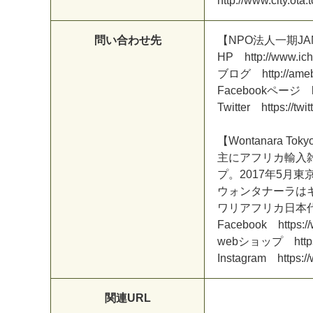
h
t
t
p
:
/
/
w
w
w
.
c
i
t
y
.
o
t
a
.
t
問い合わせ先
【
N
P
O
法
人
一
期
J
A
H
P
h
t
t
p
:
/
/
w
w
w
.
i
c
h
ブ
ロ
グ
h
t
t
p
:
/
/
a
m
e
F
a
c
e
b
o
o
k
ペ
ー
ジ
T
w
i
t
t
e
r
h
t
t
p
s
:
/
/
t
w
i
t
t
【
W
o
n
t
a
n
a
r
a
T
o
k
y
主
に
ア
フ
リ
カ
輸
入
プ
。
2
0
1
7
年
5
月
東
ウ
ォ
ン
タ
ナ
ー
ラ
は
ワ
リ
ア
フ
リ
カ
日
本
F
a
c
e
b
o
o
k
h
t
t
p
s
:
/
/
w
e
b
シ
ョ
ッ
プ
h
t
t
p
I
n
s
t
a
g
r
a
m
h
t
t
p
s
:
/
/
関連URL