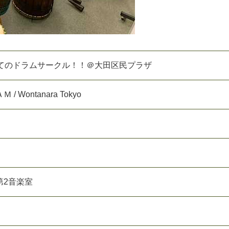
はじめてのドラムサークル！！＠大田区民プラザ
Ａ
Ｍ
/
W
o
n
t
a
n
a
r
a
T
o
k
y
o
第
2
音
楽
室