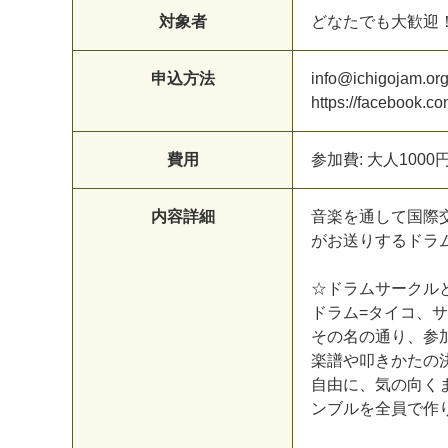
対象者
ど
な
た
で
も
大
歓
迎
申込方法
i
n
f
o
@
i
c
h
i
g
o
j
a
m
.
o
r
h
t
t
p
s
:
/
/
f
a
c
e
b
o
o
k
.
c
o
費用
参
加
費
:
大
人
1
0
0
0
内容詳細
音
楽
を
通
し
て
国
際
が
お
送
り
す
る
ド
ラ
☆
ド
ラ
ム
サ
ー
ク
ル
ド
ラ
ム
=
タ
イ
コ
、
サ
そ
の
名
の
通
り
、
参
楽
譜
や
叩
き
か
た
の
自
由
に
、
気
の
向
く
ン
ブ
ル
を
全
員
で
作