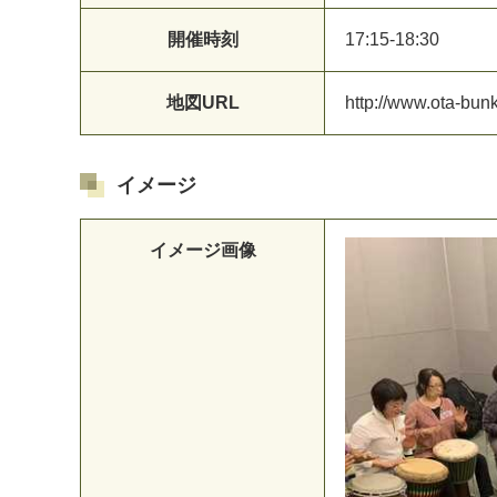
開催時刻
1
7
:
1
5
-
1
8
:
3
0
地図URL
h
t
t
p
:
/
/
w
w
w
.
o
t
a
-
b
u
n
イメージ
イメージ画像