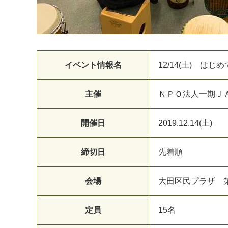
イベント情報名
12/14(土) 
主催
Ｎ
Ｐ
Ｏ
法
人
一
期
Ｊ
開催日
2
0
1
9
.
1
2
.
1
4
(
土
)
締切日
先
着
順
会場
大
田
区
民
プ
ラ
ザ
定員
1
5
名