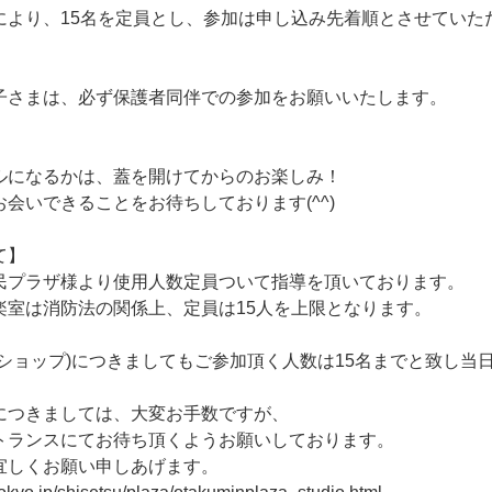
に
よ
り
、
1
5
名
を
定
員
と
し
、
参
加
は
申
し
込
み
先
着
順
と
さ
せ
て
い
た
子
さ
ま
は
、
必
ず
保
護
者
同
伴
で
の
参
加
を
お
願
い
い
た
し
ま
す
。
ル
に
な
る
か
は
、
蓋
を
開
け
て
か
ら
の
お
楽
し
み
！
お
会
い
で
き
る
こ
と
を
お
待
ち
し
て
お
り
ま
す
(
^
^
)
て
】
民
プ
ラ
ザ
様
よ
り
使
用
人
数
定
員
つ
い
て
指
導
を
頂
い
て
お
り
ま
す
。
楽
室
は
消
防
法
の
関
係
上
、
定
員
は
1
5
人
を
上
限
と
な
り
ま
す
。
シ
ョ
ッ
プ
)
に
つ
き
ま
し
て
も
ご
参
加
頂
く
人
数
は
1
5
名
ま
で
と
致
し
当
、
に
つ
き
ま
し
て
は
、
大
変
お
手
数
で
す
が
、
ト
ラ
ン
ス
に
て
お
待
ち
頂
く
よ
う
お
願
い
し
て
お
り
ま
す
。
宜
し
く
お
願
い
申
し
あ
げ
ま
す
。