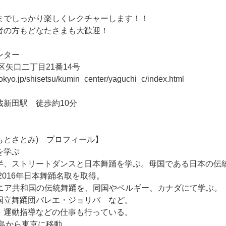
ま
で
し
っ
か
り
楽
し
く
レ
ク
チ
ャ
ー
し
ま
す
！
！
者
の
方
も
ど
な
た
さ
ま
も
大
歓
迎
！
ン
タ
ー
区
矢
口
二
丁
目
2
1
番
1
4
号
o
k
y
o
.
j
p
/
s
h
i
s
e
t
s
u
/
k
u
m
i
n
_
c
e
n
t
e
r
/
y
a
g
u
c
h
i
_
c
/
i
n
d
e
x
.
h
t
m
l
蔵
新
田
駅
徒
歩
約
1
0
分
も
と
さ
と
み
)
プ
ロ
フ
ィ
ー
ル
】
を
学
ぶ
半
、
ス
ト
リ
ー
ト
ダ
ン
ス
と
日
本
舞
踊
を
学
ぶ
。
母
国
で
あ
る
日
本
の
伝
2
0
1
6
年
日
本
舞
踊
名
取
を
取
得
。
ニ
ア
共
和
国
の
伝
統
舞
踊
を
、
同
国
や
ベ
ル
ギ
ー
、
カ
ナ
ダ
に
て
学
ぶ
。
国
立
舞
踊
団
バ
レ
エ
・
ジ
ョ
リ
バ
な
ど
。
・
運
動
指
導
な
ど
の
仕
事
も
行
っ
て
い
る
。
島
か
ら
東
京
に
移
動
。