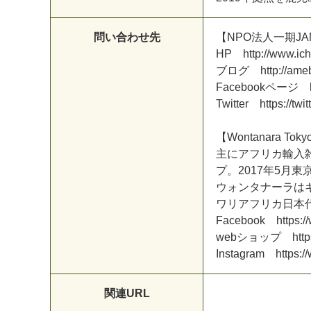
問い合わせ先
【
N
P
O
法
人
一
期
J
A
H
P
h
t
t
p
:
/
/
w
w
w
.
i
c
h
ブ
ロ
グ
h
t
t
p
:
/
/
a
m
e
F
a
c
e
b
o
o
k
ペ
ー
ジ
T
w
i
t
t
e
r
h
t
t
p
s
:
/
/
t
w
i
t
t
【
W
o
n
t
a
n
a
r
a
T
o
k
y
主
に
ア
フ
リ
カ
輸
入
プ
。
2
0
1
7
年
5
月
東
ウ
ォ
ン
タ
ナ
ー
ラ
は
ワ
リ
ア
フ
リ
カ
日
本
F
a
c
e
b
o
o
k
h
t
t
p
s
:
/
/
w
e
b
シ
ョ
ッ
プ
h
t
t
p
I
n
s
t
a
g
r
a
m
h
t
t
p
s
:
/
/
関連URL