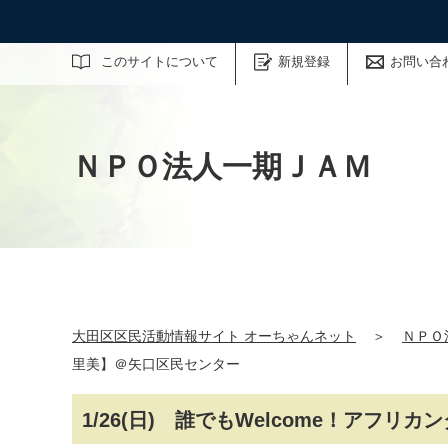
サイト内検索
このサイトについて
新規登録
お問い合
ＮＰＯ法人一期ＪＡＭ
大田区区民活動情報サイト オーちゃんネット
＞
ＮＰＯ
里美】＠矢口区民センター
1/26(日) 誰でもWelcome！ア