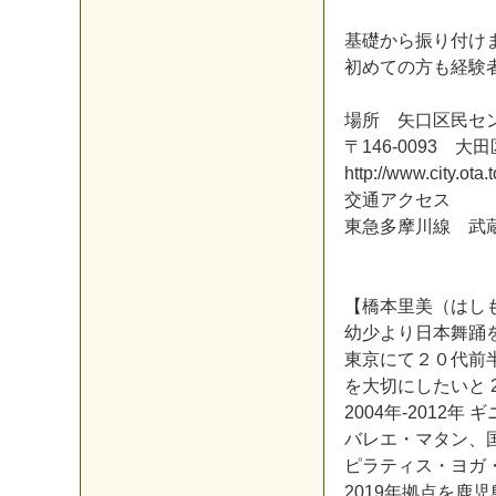
基
礎
か
ら
振
り
付
け
初
め
て
の
方
も
経
験
場
所
矢
口
区
民
セ
〒
1
4
6
-
0
0
9
3
大
田
h
t
t
p
:
/
/
w
w
w
.
c
i
t
y
.
o
t
a
.
t
交
通
ア
ク
セ
ス
東
急
多
摩
川
線
武
【
橋
本
里
美
（
は
し
幼
少
よ
り
日
本
舞
踊
東
京
に
て
２
０
代
前
を
大
切
に
し
た
い
と
2
0
0
4
年
-
2
0
1
2
年
ギ
バ
レ
エ
・
マ
タ
ン
、
ピ
ラ
テ
ィ
ス
・
ヨ
ガ
2
0
1
9
年
拠
点
を
鹿
児