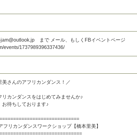
！
-
j
a
m
@
o
u
t
l
o
o
k
.
j
p
ま
で
メ
ー
ル
、
も
し
く
F
B
イ
ベ
ン
ト
ペ
ー
ジ
m
/
e
v
e
n
t
s
/
1
7
3
7
9
8
9
3
9
6
3
3
7
4
3
6
/
里
美
さ
ん
の
ア
フ
リ
カ
ン
ダ
ン
ス
！
／
フ
リ
カ
ン
ダ
ン
ス
を
は
じ
め
て
み
ま
せ
ん
か
♪
、
お
待
ち
し
て
お
り
ま
す
♪
=
=
=
=
=
=
=
=
=
=
=
=
=
=
=
=
=
=
=
=
=
=
=
=
=
=
=
=
=
ア
フ
リ
カ
ン
ダ
ン
ス
ワ
ー
ク
シ
ョ
ッ
プ
【
橋
本
里
美
】
=
=
=
=
=
=
=
=
=
=
=
=
=
=
=
=
=
=
=
=
=
=
=
=
=
=
=
=
=
=