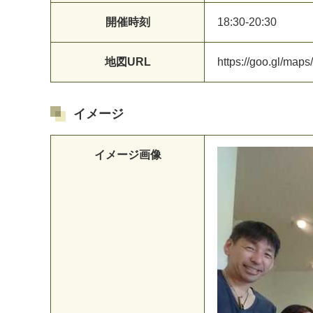
開催時刻
1
8
:
3
0
-
2
0
:
3
0
地図URL
h
t
t
p
s
:
/
/
g
o
o
.
g
l
/
m
a
p
s
/
イメージ
イメージ画像