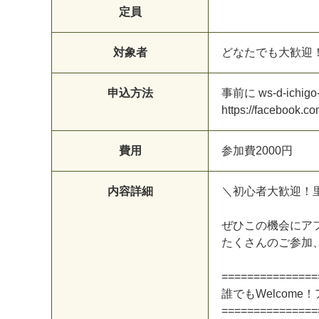
定員
対象者
ど
な
た
で
も
大
歓
迎
申込方法
事
前
に
w
s
-
d
-
i
c
h
i
g
o
h
t
t
p
s
:
/
/
f
a
c
e
b
o
o
k
.
c
o
費用
参
加
費
2
0
0
0
円
内容詳細
＼
初
心
者
大
歓
迎
！
ぜ
ひ
こ
の
機
会
に
ア
た
く
さ
ん
の
ご
参
加
=
=
=
=
=
=
=
=
=
=
=
=
=
=
=
誰
で
も
W
e
l
c
o
m
e
！
=
=
=
=
=
=
=
=
=
=
=
=
=
=
=