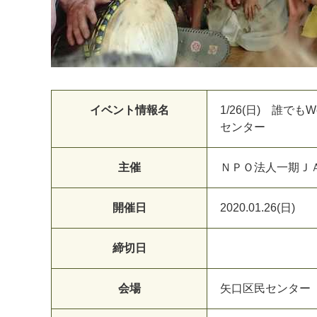
イベント情報名
1/26(日) 誰
センター
主催
Ｎ
Ｐ
Ｏ
法
人
一
期
Ｊ
開催日
2
0
2
0
.
0
1
.
2
6
(
日
)
締切日
会場
矢
口
区
民
セ
ン
タ
ー