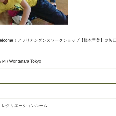
でもWelcome！アフリカンダンスワークショップ【橋本里美】＠矢
Ａ
Ｍ
/
W
o
n
t
a
n
a
r
a
T
o
k
y
o
レ
ク
リ
エ
ー
シ
ョ
ン
ル
ー
ム