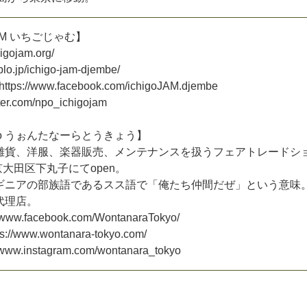
M
い
ち
ご
じ
ゃ
む
】
i
g
o
j
a
m
.
o
r
g
/
b
l
o
.
j
p
/
i
c
h
i
g
o
-
j
a
m
-
d
j
e
m
b
e
/
h
t
t
p
s
:
/
/
w
w
w
.
f
a
c
e
b
o
o
k
.
c
o
m
/
i
c
h
i
g
o
J
A
M
.
d
j
e
m
b
e
e
r
.
c
o
m
/
n
p
o
_
i
c
h
i
g
o
j
a
m
o
う
ぉ
ん
た
な
ー
ら
と
う
き
ょ
う
】
雑
貨
、
洋
服
、
楽
器
販
売
、
メ
ン
テ
ナ
ン
ス
を
扱
う
フ
ェ
ア
ト
レ
ー
ド
シ
京
大
田
区
下
丸
子
に
て
o
p
e
n
。
ギ
ニ
ア
の
部
族
語
で
あ
る
ス
ス
語
で
「
俺
た
ち
仲
間
だ
ぜ
」
と
い
う
意
味
代
理
店
。
w
w
w
.
f
a
c
e
b
o
o
k
.
c
o
m
/
W
o
n
t
a
n
a
r
a
T
o
k
y
o
/
s
:
/
/
w
w
w
.
w
o
n
t
a
n
a
r
a
-
t
o
k
y
o
.
c
o
m
/
w
w
w
.
i
n
s
t
a
g
r
a
m
.
c
o
m
/
w
o
n
t
a
n
a
r
a
_
t
o
k
y
o