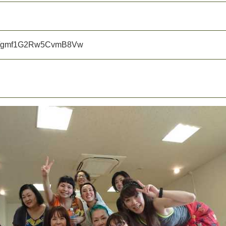
g
m
f
1
G
2
R
w
5
C
v
m
B
8
V
w