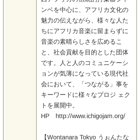
ン
ベ
を
中
心
に
、
ア
フ
リ
カ
文
化
の
魅
力
の
伝
え
な
が
ら
、
様
々
な
人
た
ち
に
ア
フ
リ
カ
音
楽
に
留
ま
ら
ず
に
音
楽
の
素
晴
ら
し
さ
を
広
め
る
こ
と
、
社
会
貢
献
を
目
的
と
し
た
団
体
で
す
。
人
と
人
の
コ
ミ
ュ
ニ
ケ
ー
シ
ョ
ン
が
気
薄
に
な
っ
て
い
る
現
代
社
会
に
お
い
て
、
「
つ
な
が
る
」
事
を
キ
ー
ワ
ー
ド
に
様
々
な
プ
ロ
ジ
ェ
ク
ト
を
展
開
中
。
H
P
h
t
t
p
:
/
/
w
w
w
.
i
c
h
i
g
o
j
a
m
.
o
r
g
/
【
W
o
n
t
a
n
a
r
a
T
o
k
y
o
う
ぉ
ん
た
な