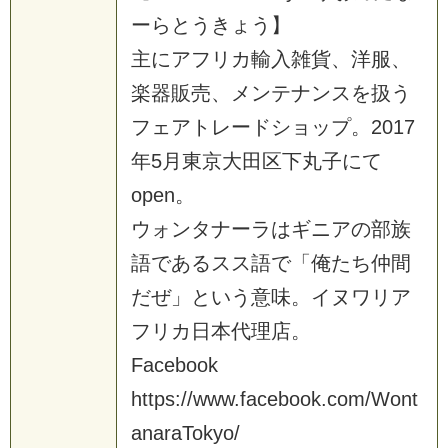
ー
ら
と
う
き
ょ
う
】
主
に
ア
フ
リ
カ
輸
入
雑
貨
、
洋
服
、
楽
器
販
売
、
メ
ン
テ
ナ
ン
ス
を
扱
う
フ
ェ
ア
ト
レ
ー
ド
シ
ョ
ッ
プ
。
2
0
1
7
年
5
月
東
京
大
田
区
下
丸
子
に
て
o
p
e
n
。
ウ
ォ
ン
タ
ナ
ー
ラ
は
ギ
ニ
ア
の
部
族
語
で
あ
る
ス
ス
語
で
「
俺
た
ち
仲
間
だ
ぜ
」
と
い
う
意
味
。
イ
ヌ
ワ
リ
ア
フ
リ
カ
日
本
代
理
店
。
F
a
c
e
b
o
o
k
h
t
t
p
s
:
/
/
w
w
w
.
f
a
c
e
b
o
o
k
.
c
o
m
/
W
o
n
t
a
n
a
r
a
T
o
k
y
o
/