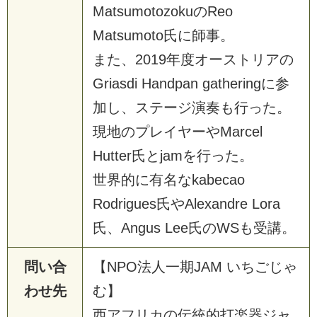
M
a
t
s
u
m
o
t
o
z
o
k
u
の
R
e
o
M
a
t
s
u
m
o
t
o
氏
に
師
事
。
ま
た
、
2
0
1
9
年
度
オ
ー
ス
ト
リ
ア
の
G
r
i
a
s
d
i
H
a
n
d
p
a
n
g
a
t
h
e
r
i
n
g
に
参
加
し
、
ス
テ
ー
ジ
演
奏
も
行
っ
た
。
現
地
の
プ
レ
イ
ヤ
ー
や
M
a
r
c
e
l
H
u
t
t
e
r
氏
と
j
a
m
を
行
っ
た
。
世
界
的
に
有
名
な
k
a
b
e
c
a
o
R
o
d
r
i
g
u
e
s
氏
や
A
l
e
x
a
n
d
r
e
L
o
r
a
氏
、
A
n
g
u
s
L
e
e
氏
の
W
S
も
受
講
。
問い合
【
N
P
O
法
人
一
期
J
A
M
い
ち
ご
じ
ゃ
わせ先
む
】
西
ア
フ
リ
カ
の
伝
統
的
打
楽
器
ジ
ャ