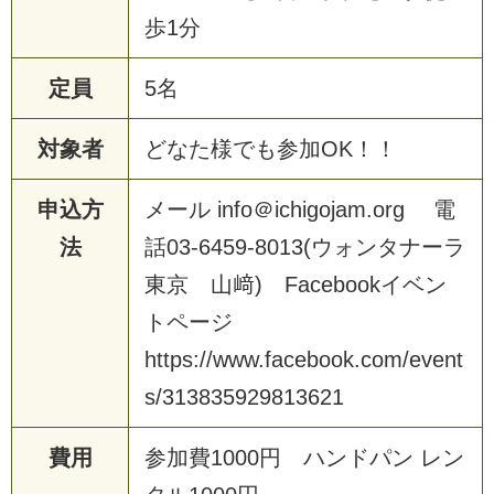
歩
1
分
定員
5
名
対象者
ど
な
た
様
で
も
参
加
O
K
！
！
申込方
メ
ー
ル
i
n
f
o
＠
i
c
h
i
g
o
j
a
m
.
o
r
g
電
法
話
0
3
-
6
4
5
9
-
8
0
1
3
(
ウ
ォ
ン
タ
ナ
ー
ラ
東
京
山
﨑
)
F
a
c
e
b
o
o
k
イ
ベ
ン
ト
ペ
ー
ジ
h
t
t
p
s
:
/
/
w
w
w
.
f
a
c
e
b
o
o
k
.
c
o
m
/
e
v
e
n
t
s
/
3
1
3
8
3
5
9
2
9
8
1
3
6
2
1
費用
参
加
費
1
0
0
0
円
ハ
ン
ド
パ
ン
レ
ン