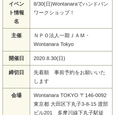
イベン
8/30(日)Wontanaraでハンドパン
ト情報
ワークショップ！
名
主催
Ｎ
Ｐ
Ｏ
法
人
一
期
Ｊ
Ａ
Ｍ
・
W
o
n
t
a
n
a
r
a
T
o
k
y
o
開催日
2
0
2
0
.
8
.
3
0
(
日
)
締切日
先
着
順
事
前
予
約
を
お
願
い
い
た
し
ま
す
会場
W
o
n
t
a
n
a
r
a
T
O
K
Y
O
〒
1
4
6
-
0
0
9
2
東
京
都
大
田
区
下
丸
子
3
-
8
-
1
5
渡
部
ビ
ル
2
0
1
多
摩
川
線
下
丸
子
駅
徒