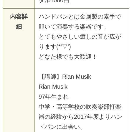
タ
ル
1
0
0
0
円
内容詳
ハ
ン
ド
パ
ン
と
は
金
属
製
の
素
手
で
細
叩
い
て
演
奏
す
る
楽
器
で
す
。
と
て
も
や
さ
し
い
癒
し
の
音
が
広
が
り
ま
す
(
*
'
▽
'
)
ど
な
た
様
で
も
大
歓
迎
！
【
講
師
】
R
i
a
n
M
u
s
i
k
R
i
a
n
M
u
s
i
k
9
7
年
生
ま
れ
中
学
・
高
等
学
校
の
吹
奏
楽
部
打
楽
器
の
経
験
か
ら
2
0
1
7
年
度
よ
り
ハ
ン
ド
パ
ン
に
出
会
い
、