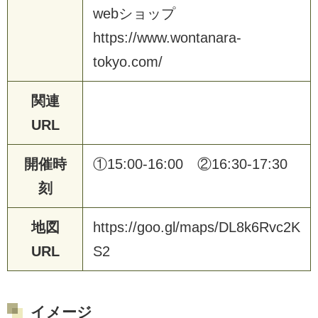
w
e
b
シ
ョ
ッ
プ
h
t
t
p
s
:
/
/
w
w
w
.
w
o
n
t
a
n
a
r
a
-
t
o
k
y
o
.
c
o
m
/
関連
URL
開催時
①
1
5
:
0
0
-
1
6
:
0
0
②
1
6
:
3
0
-
1
7
:
3
0
刻
地図
h
t
t
p
s
:
/
/
g
o
o
.
g
l
/
m
a
p
s
/
D
L
8
k
6
R
v
c
2
K
URL
S
2
イメージ