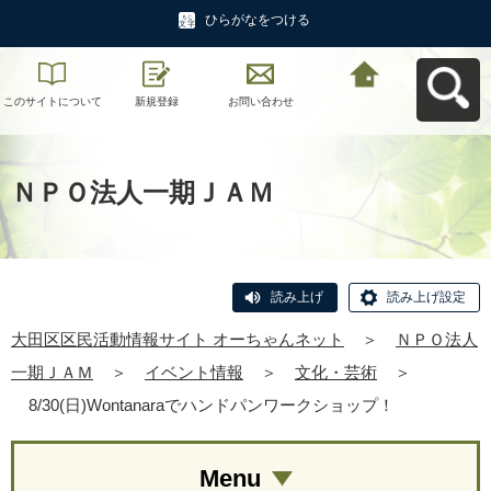
ひらがなをつける
このサイトについて
新規登録
お問い合わせ
大田区区民活動情報
サイト オーちゃんネ
ットへ戻る
ＮＰＯ法人一期ＪＡＭ
読み上げ
読み上げ設定
大田区区民活動情報サイト オーちゃんネット
＞
ＮＰＯ法人
一期ＪＡＭ
＞
イベント情報
＞
文化・芸術
＞
8/30(日)Wontanaraでハンドパンワークショップ！
Menu