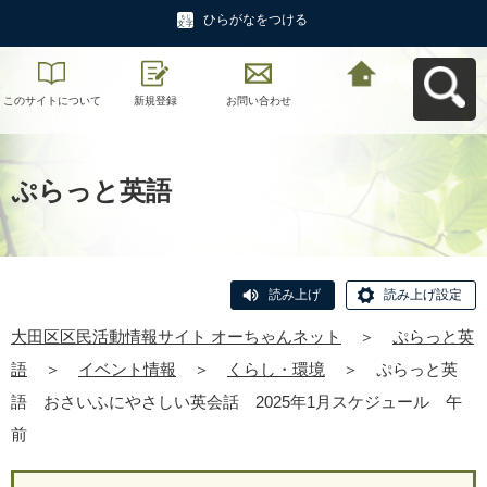
ひらがなをつける
このサイトについて
新規登録
お問い合わせ
大田区区民活動情報
サイト オーちゃんネ
ットへ戻る
ぷらっと英語
読み上げ
読み上げ設定
大田区区民活動情報サイト オーちゃんネット
＞
ぷらっと英
語
＞
イベント情報
＞
くらし・環境
＞
ぷらっと英
語 おさいふにやさしい英会話 2025年1月スケジュール 午
前