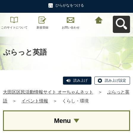
ひらがなをつける
このサイトについて
新規登録
お問い合わせ
大田区区民活動情報
サイト オーちゃんネ
ットへ戻る
ぷらっと英語
読み上げ
読み上げ設定
大田区区民活動情報サイト オーちゃんネット
＞
ぷらっと英
語
＞
イベント情報
＞
くらし・環境
Menu