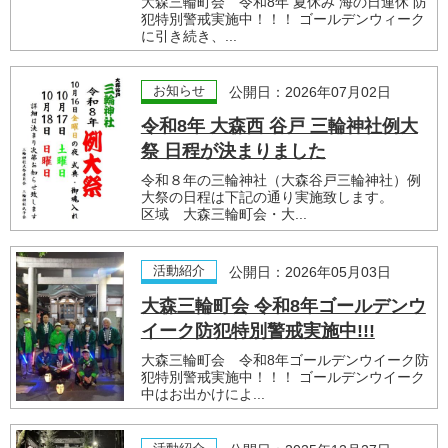
大森三輪町会 令和8年 夏休み 海の日連休 防
犯特別警戒実施中！！！ ゴールデンウィーク
に引き続き、...
お知らせ
公開日：2026年07月02日
令和8年 大森西 谷戸 三輪神社例大
祭 日程が決まりました
令和８年の三輪神社（大森谷戸三輪神社）例
大祭の日程は下記の通り実施致します。
区域 大森三輪町会・大...
活動紹介
公開日：2026年05月03日
大森三輪町会 令和8年ゴールデンウ
イーク防犯特別警戒実施中!!!
大森三輪町会 令和8年ゴールデンウイーク防
犯特別警戒実施中！！！ ゴールデンウイーク
中はお出かけによ...