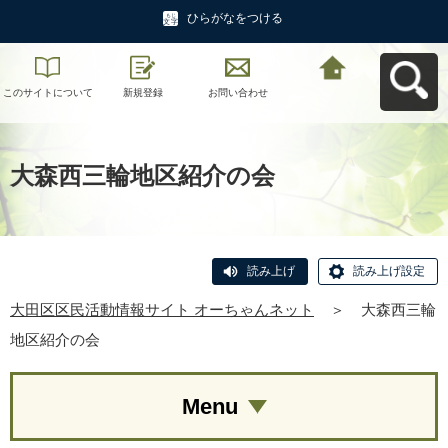
ひらがなをつける
このサイトについて
新規登録
お問い合わせ
大田区区民活動情報
サイト オーちゃんネ
ットへ戻る
大森西三輪地区紹介の会
読み上げ
読み上げ設定
大田区区民活動情報サイト オーちゃんネット
＞
大森西三輪
地区紹介の会
Menu