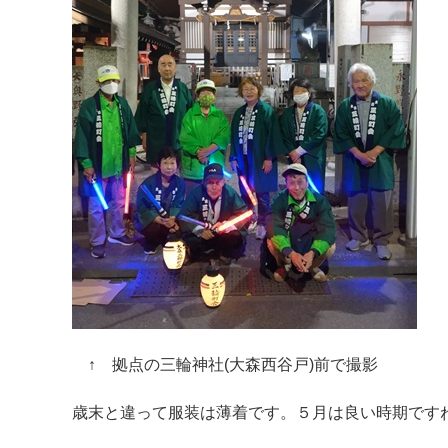
↑ 拠点の三輪神社(大森西谷戸)前で撮影
歳末と違って服装は薄着です。５月は良い時期です