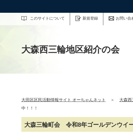
サイト内検索
このサイトについて
新規登録
お問い合
大森西三輪地区紹介の会
大田区区民活動情報サイト オーちゃんネット
＞
大森西
中！！！
大森三輪町会 令和8年ゴールデンウイ