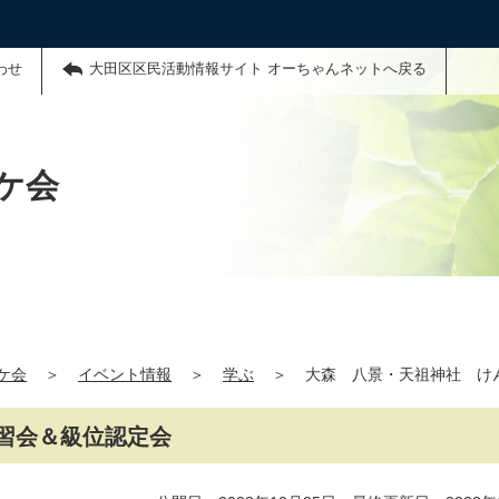
わせ
大田区区民活動情報サイト オーちゃんネットへ戻る
ケ会
ケ会
＞
イベント情報
＞
学ぶ
＞
大森 八景・天祖神社 け
習会＆級位認定会