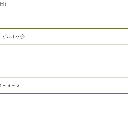
（日）
・ビルボケ会
２－８－２