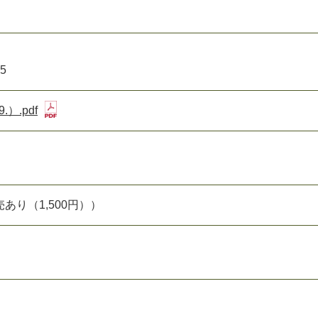
5
.）.pdf
あり（1,500円））