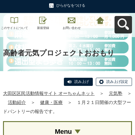
ひらがなをつける
このサイトについて
新規登録
お問い合わせ
大田区区民活動情報
サイト オーちゃんネ
ットへ戻る
高齢者元気プロジェクトおおもり
読み上げ
読み上げ設定
大田区区民活動情報サイト オーちゃんネット
＞
元気塾
＞
活動紹介
＞
健康・医療
＞
１月２１日開催の大型フー
ドパントリーの報告です。
Menu