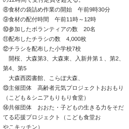
⑧食材の袋詰め作業の開始 午前9時30分
⑨食材の配付時間 午前11時～12時
⑩参加したボランティアの数 20名
⑪配布したチラシの数 4,000枚
⑫チラシを配布した小学校7校
開桜、大森第3、大森東、入新井第１、第2、
第4、第5
大森西図書館、こらぼ大森、
⑬主催団体 高齢者元気プロジェクトおおもり
（こども＆シニアもりもり食堂）
⑭共催団体 おおた・子どもの生きる力をそだ
てる応援プロジェクト（こども食堂お
やこキッチン）