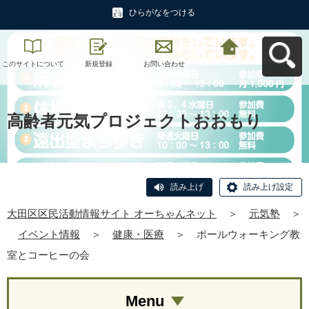
ひらがなをつける
このサイトについて
新規登録
お問い合わせ
大田区区民活動情報
サイト オーちゃんネ
ットへ戻る
高齢者元気プロジェクトおおもり
読み上げ
読み上げ設定
大田区区民活動情報サイト オーちゃんネット
＞
元気塾
＞
イベント情報
＞
健康・医療
＞
ポールウォーキング教
室とコーヒーの会
Menu