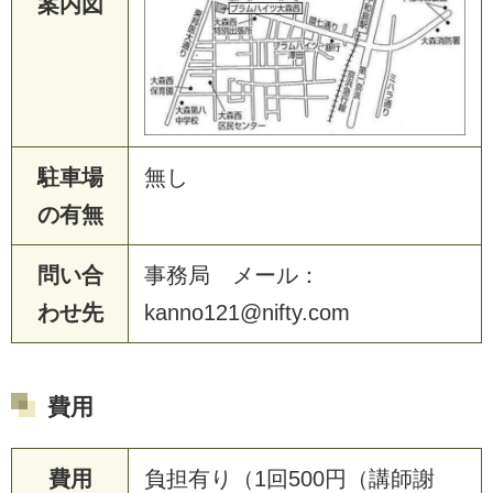
案内図
駐車場
無し
の有無
問い合
事務局 メール：
わせ先
kanno121@nifty.com
費用
費用
負担有り（1回500円（講師謝