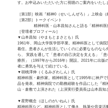
す。お申込みいただいた方に視聴のご案内をいたし
［第1部］映画『精神0（せいしんぜろ）』上映会（約
［第2部］トークイベント
精神科医・山本昌知さんと語る「精神科医療
［登壇者プロフィール］
▼山本昌知（やまもとまさとも）氏
1961年、岡山大学医学部卒業。精神科医として病院
着任。患者さんが生活していくのに必要なものなら
ら、 実践を通して「患者の自己決定を支える」「
療所」（1997年から2016年）開設。2021年
者に勇気を与えて続けている。
▼胡桃澤伸（くるみざわしん）氏
精神科医・劇作家。精神科医として1995年に神戸で
品を発表。精神病院での勤務経験を作品にした『精神
山・倉敷で上演された（上演実行委員長は山本昌知
▼星野概念（ほしのがいねん）氏
精神科医など。精神科医として働き、執筆や音楽活