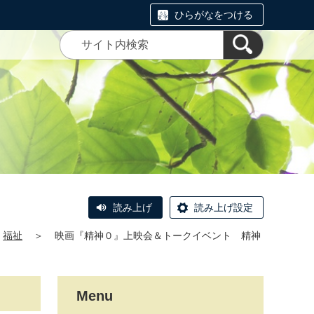
ひらがなをつける
読み上げ
読み上げ設定
福祉
＞
映画『精神０』上映会＆トークイベント 精神
Menu