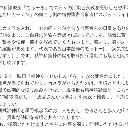
精神科診療所「こらーる」での日々の活動と実践を撮影した想田
えないカーテン」の向こう側の精神障害当事者にスポットライ
にカメラを入れ、「心の病」と向き合う当事者らの日常をあり
で顔を出し、ご自身の体験を赤裸々に語っています。病気に苦
、哲学や信仰、芸術を深めていく人もいます。涙あり、笑いあ
の縮図が見えます。代表である山本医師のモットーは「病気で
ぐすり）」です。精神科病棟の鍵を取り払う運動にも取り組ん
索し続けます。
メンタリー映画『精神０（せいしんぜろ）』が公開されました。
焦点が当てられており、カメラがとらえたのは、奥様とともに
域で画期的な取り組みを行ない、退職後も精神科診療所「こら
“場”を提供し、「患者さんから学ぶ」を実践・推奨し、「共
しょうか。
胡桃沢伸氏と星野概念氏のお二人を交え、患者さんと歩んだ山
う、貴重な時間を皆様と共有いたします。
』もご視聴いただけますとさらに内容を深くご理解いただけると