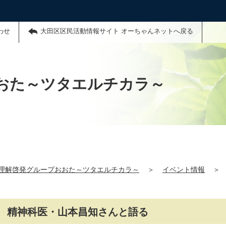
わせ
大田区区民活動情報サイト オーちゃんネットへ戻る
おた～ツタエルチカラ～
理解啓発グループおおた～ツタエルチカラ～
＞
イベント情報
＞
 精神科医・山本昌知さんと語る