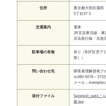
住所
東京都大田区蒲田
5丁目37⁻3
交通案内
電車
JR京浜東北線 
京浜急行線「京急
駐車場の有無
有り（B2F区営アロ
室））
問い合わせ先
障害者理解啓発グ
℡080-5076－3732
メール；iroenpitsu1
添付ファイル
Seishin0_sub1こ
面.jpg