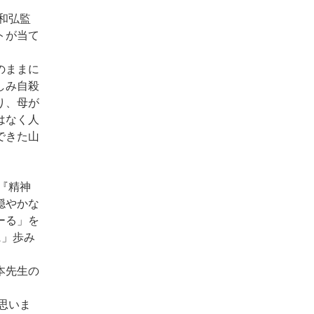
和弘監
トが当て
のままに
しみ自殺
り、母が
はなく人
できた山
『精神
穏やかな
ーる」を
に」歩み
本先生の
思いま