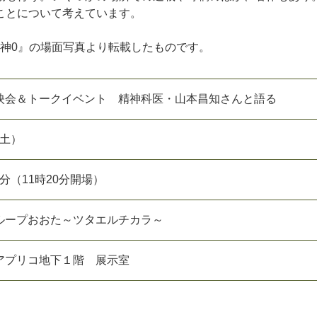
ことについて考えています。
』の場面写真より転載したものです。
映会＆トークイベント 精神科医・山本昌知さんと語る
（土）
5分（11時20分開場）
ループおおた～ツタエルチカラ～
アプリコ地下１階 展示室