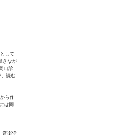
長として
就きなが
岡山診
び、読む
年から作
月には岡
。音楽活