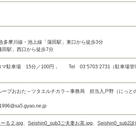
東急多摩川線・池上線「蒲田駅」東口から徒歩3分
蒲田駅」西口から徒歩7分
マ駐車場 15分／100円， Tel 03⁻5703⁻2731（駐車場管
ループおおた～ツタエルチカラ～事務局 担当入戸野（にっ
996@sa5.gyao.ne.jp
らーる２.jpg
、
Seishin0_sub3ご夫妻お茶.jpg
、
Seishin0_sub2