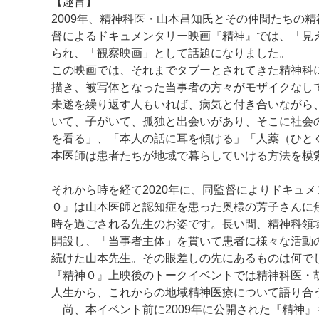
【趣旨】
2009年、精神科医・山本昌知氏とその仲間たちの
督によるドキュメンタリー映画『精神』では、「見
られ、「観察映画」として話題になりました。
この映画では、それまでタブーとされてきた精神科
描き、被写体となった当事者の方々がモザイクなし
未遂を繰り返す人もいれば、病気と付き合いながら
いて、子がいて、孤独と出会いがあり、そこに社会
を看る」、「本人の話に耳を傾ける」「人薬（ひと
本医師は患者たちが地域で暮らしていける方法を模
それから時を経て2020年に、同監督によりドキュ
０』は山本医師と認知症を患った奥様の芳子さんに
時を過ごされる先生のお姿です。長い間、精神科領
開設し、「当事者主体」を貫いて患者に様々な活動の
続けた山本先生。その眼差しの先にあるものは何で
『精神０』上映後のトークイベントでは精神科医・
人生から、これからの地域精神医療について語り合
尚、本イベント前に2009年に公開された『精神