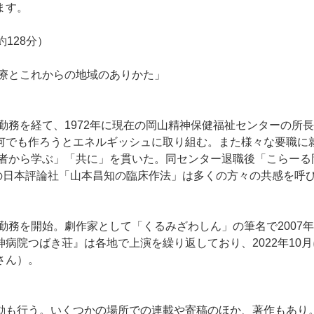
ます。
128分）
とこれからの地域のありかた」
勤務を経て、1972年に現在の岡山精神保健福祉センターの所
何でも作ろうとエネルギッシュに取り組む。また様々な要職に
患者から学ぶ」「共に」を貫いた。同センター退職後「こらーる
に出版の日本評論社「山本昌知の臨床作法」は多くの方々の共感を呼
勤務を開始。劇作家として「くるみざわしん」の筆名で2007
病院つばき荘』は各地で上演を繰り返しており、2022年10
さん）。
動も行う。いくつかの場所での連載や寄稿のほか、著作もあり