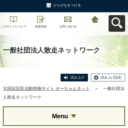
ひらがなをつける
このサイトについて
新規登録
お問い合わせ
大田区区民活動情報
サイト オーちゃんネ
ットへ戻る
一般社団法人散走ネットワーク
読み上げ
読み上げ設定
大田区区民活動情報サイト オーちゃんネット
＞
一般社団法
人散走ネットワーク
Menu