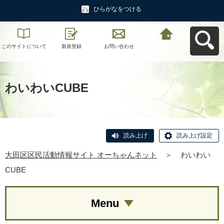
ひらがなをつける
このサイトについて
新規登録
お問い合わせ
大田区区民活動情報
サイト オーちゃんネ
ットへ戻る
わいわいCUBE
読み上げ
読み上げ設定
大田区区民活動情報サイト オーちゃんネット
＞
わいわい
CUBE
Menu