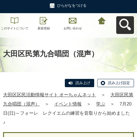
ひらがなをつける
このサイトについて
新規登録
お問い合わせ
大田区区民活動情報
サイト オーちゃんネ
ットへ戻る
大田区民第九合唱団（混声）
読み上げ
読み上げ設定
大田区区民活動情報サイト オーちゃんネット
＞
大田区民第
九合唱団（混声）
＞
イベント情報
＞
学ぶ
＞
7月20
日(日)～フォーレ レクイエムの練習を音取りから始めました
♪