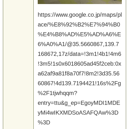
https://www.google.co.jp/maps/pl
ace/%E8%92%B2%E7%94%B0
%E4%B8%AD%E5%AD%A6%E
6%A0%A1/@35.5660867,139.7
168672,17z/data=!3m1!4b1!4m6
!3m5!1s0x6018605ad45f2ceb:0x
a62af9a81f8a70f7!8m2!3d35.56
60867!4d139.7194421!16s%2Fg
%2F1tjwhqqm?
entry=ttu&g_ep=EgoyMDI1MDE
yMi4wIKXMDSoASAFQAw%3D
%3D