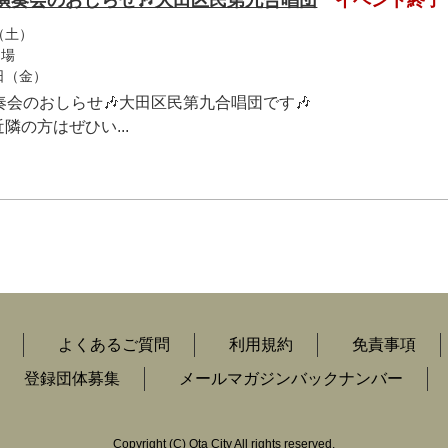
演奏会のおしらせ🎶大田区民第九合唱団
イベント終了
（土）
開場
9日（金）
奏会のおしらせ🎶大田区民第九合唱団です🎶
隣の方はぜひい...
よくあるご質問
利用規約
免責事項
登録団体募集
メールマガジンバックナンバー
Copyright
(C)
Ota City All rights reserved.