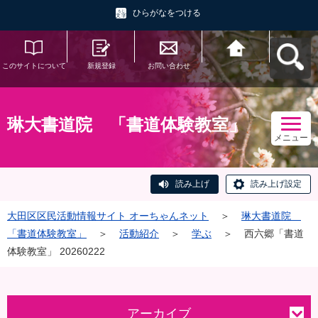
ひらがなをつける
このサイトについて
新規登録
お問い合わせ
大田区区民活動情報
サイト オーちゃんネ
ットへ戻る
琳大書道院 「書道体験教室」
メニュー
読み上げ
読み上げ設定
大田区区民活動情報サイト オーちゃんネット
＞
琳大書道院
「書道体験教室」
＞
活動紹介
＞
学ぶ
＞
西六郷「書道
体験教室」 20260222
アーカイブ