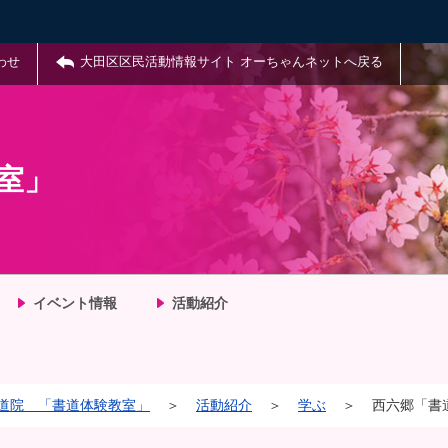
わせ
大田区区民活動情報サイト オーちゃんネットへ戻る
室」
イベント情報
活動紹介
道院 「書道体験教室」
＞
活動紹介
＞
学ぶ
＞
西六郷「書道