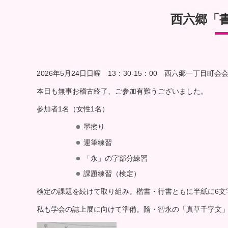
西六郷「書道
2026年5月24日日曜 13：30-15：00 西六郷一丁目町会
本日も無事お稽古終了、ご参加有難うございました。
参加者1名（女性1名）
墨擦り
運筆練習
「永」の字部分練習
課題練習（検定）
検定の課題を続けて取り組み。楷書・行書ともに半紙に6文
私も学会の誌上展に向けて準備。隋・智永の「真草千字文