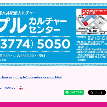
lture.or.jp/maple/course/application.html
r_web.pdf