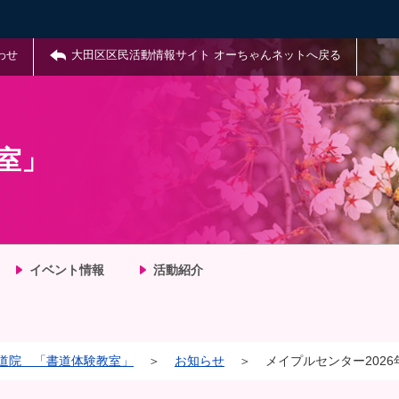
わせ
大田区区民活動情報サイト オーちゃんネットへ戻る
室」
イベント情報
活動紹介
道院 「書道体験教室」
＞
お知らせ
＞
メイプルセンター202