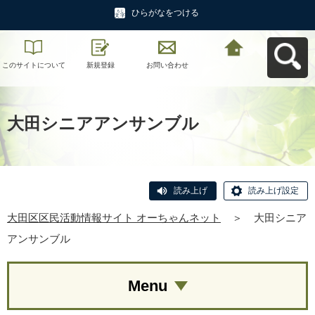
ひらがなをつける
このサイトについて
新規登録
お問い合わせ
大田区区民活動情報
サイト オーちゃんネ
ットへ戻る
大田シニアアンサンブル
読み上げ
読み上げ設定
大田区区民活動情報サイト オーちゃんネット
＞
大田シニア
アンサンブル
Menu