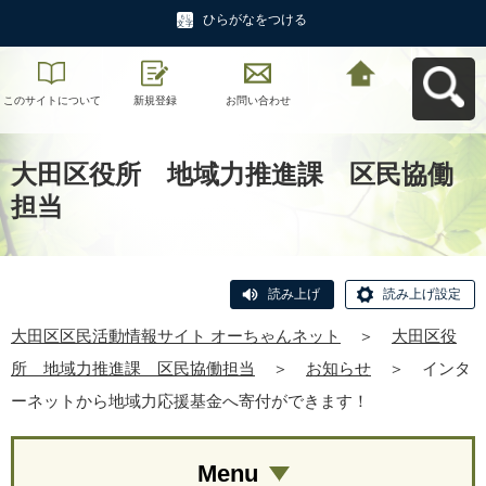
ひらがなをつける
このサイトについて
新規登録
お問い合わせ
大田区区民活動情報
サイト オーちゃんネ
ットへ戻る
大田区役所 地域力推進課 区民協働
担当
読み上げ
読み上げ設定
大田区区民活動情報サイト オーちゃんネット
＞
大田区役
所 地域力推進課 区民協働担当
＞
お知らせ
＞
インタ
ーネットから地域力応援基金へ寄付ができます！
Menu