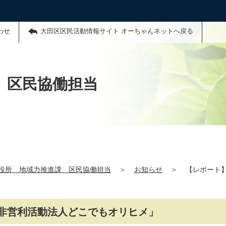
わせ
大田区区民活動情報サイト オーちゃんネットへ戻る
 区民協働担当
役所 地域力推進課 区民協働担当
＞
お知らせ
＞
【レポート
非営利活動法人どこでもオリヒメ」