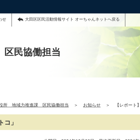
わせ
大田区区民活動情報サイト オーちゃんネットへ戻る
 区民協働担当
役所 地域力推進課 区民協働担当
＞
お知らせ
＞
【レポート
トコ」