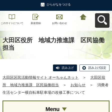
ひらがなをつける
このサイトについて
新規登録
お問い合わせ
大田区区民活動情報
サイト オーちゃんネ
ットへ戻る
大田区役所 地域力推進課 区民協働
担当
読み上げ
読み上げ設定
大田区区民活動情報サイト オーちゃんネット
＞
大田区役
所 地域力推進課 区民協働担当
＞
お知らせ
＞
消費者
生活センター横自転車駐車場の改修工事について
Menu