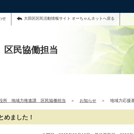
わせ
大田区区民活動情報サイト オーちゃんネットへ戻る
 区民協働担当
役所 地域力推進課 区民協働担当
＞
お知らせ
＞
地域力応援
とめました！