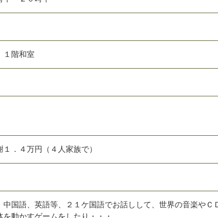
１
階
和
室
謝
１
．
４
万
円
（
４
人
家
族
で
）
、
中
国
語
、
英
語
等
、
２
１
ケ
国
語
で
お
話
し
し
て
、
世
界
の
音
楽
や
Ｃ
体
を
動
か
す
ゲ
ー
ム
を
し
た
り
・
・
・