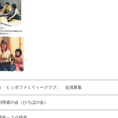
う「ヒッポファミリィークラブ」 会員募集
利
用
者
の
会
（
ひ
ろ
ば
の
会
）
時
半
～
２
０
時
半