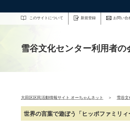
サイト内検索
このサイトについて
新規登録
お問い合
雪谷文化センター利用者の
大田区区民活動情報サイト オーちゃんネット
＞
雪谷文
世界の言葉で遊ぼう「ヒッポファミリィ