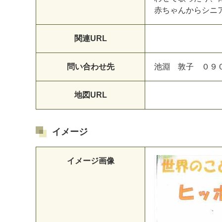
赤
ち
ゃ
ん
か
ら
シ
ニ
関連URL
問い合わせ先
池
淵
敦
子
０
９
地図URL
イメージ
イメージ画像