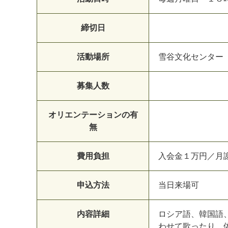
締切日
活動場所
雪
谷
文
化
セ
ン
タ
ー
募集人数
オリエンテーションの有
無
費用負担
入
会
金
１
万
円
／
月
申込方法
当
日
来
場
可
内容詳細
ロ
シ
ア
語
、
韓
国
語
わ
せ
て
歌
っ
た
り
、