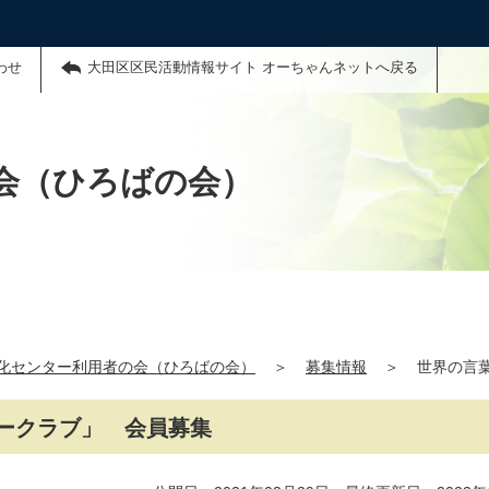
わせ
大田区区民活動情報サイト オーちゃんネットへ戻る
会（ひろばの会）
化センター利用者の会（ひろばの会）
＞
募集情報
＞
世界の言
ークラブ」 会員募集