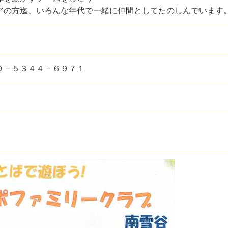
ア
の
方
迄
、
い
ろ
ん
な
年
代
で
一
緒
に
仲
間
と
し
て
た
の
し
ん
で
い
ま
す
０
－
５
３
４
４
－
６
９
７
１