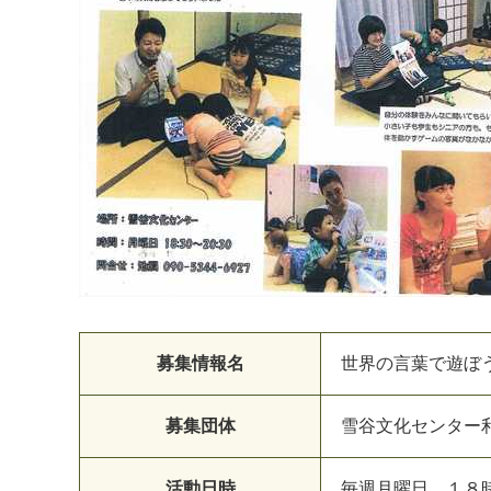
募集情報名
世界の言葉で遊ぼ
募集団体
雪
谷
文
化
セ
ン
タ
ー
活動日時
毎
週
月
曜
日
１
８