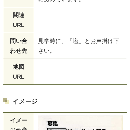
関連
URL
問い合
見
学
時
に
、
「
塩
」
と
お
声
掛
け
下
わせ先
さ
い
。
地図
URL
イメージ
イメー