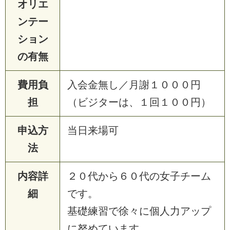
オリエ
ンテー
ション
の有無
費用負
入
会
金
無
し
／
月
謝
１
０
０
０
円
担
（
ビ
ジ
タ
ー
は
、
１
回
１
０
０
円
）
申込方
当
日
来
場
可
法
内容詳
２
０
代
か
ら
６
０
代
の
女
子
チ
ー
ム
細
で
す
。
基
礎
練
習
で
徐
々
に
個
人
力
ア
ッ
プ
に
努
め
て
い
ま
す
。