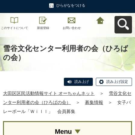
ひらがなをつける
このサイトについて
新規登録
お問い合わせ
大田区区民活動情報
サイト オーちゃんネ
ットへ戻る
雪谷文化センター利用者の会（ひろば
の会）
読み上げ
読み上げ設定
大田区区民活動情報サイト オーちゃんネット
＞
雪谷文化セ
ンター利用者の会（ひろばの会）
＞
募集情報
＞
女子バ
レーボール「Ｗｉｌｌ」 会員募集
Menu