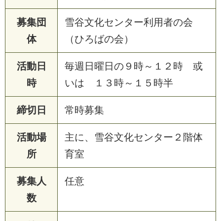
募集団
雪
谷
文
化
セ
ン
タ
ー
利
用
者
の
会
体
（
ひ
ろ
ば
の
会
）
活動日
毎
週
日
曜
日
の
９
時
～
１
２
時
或
時
い
は
１
３
時
～
１
５
時
半
締切日
常
時
募
集
活動場
主
に
、
雪
谷
文
化
セ
ン
タ
ー
２
階
体
所
育
室
募集人
任
意
数