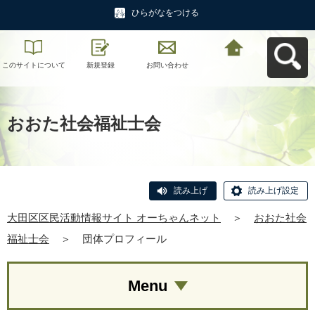
ひらがなをつける
このサイトについて
新規登録
お問い合わせ
大田区区民活動情報
サイト オーちゃんネ
ットへ戻る
おおた社会福祉士会
読み上げ
読み上げ設定
大田区区民活動情報サイト オーちゃんネット
＞
おおた社会
福祉士会
＞
団体プロフィール
Menu