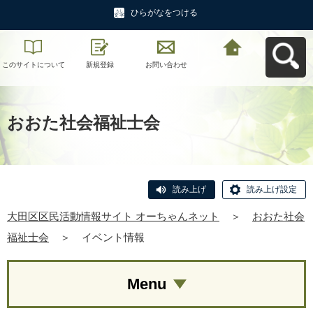
ひらがなをつける
このサイトについて
新規登録
お問い合わせ
大田区区民活動情報
サイト オーちゃんネ
ットへ戻る
おおた社会福祉士会
読み上げ
読み上げ設定
大田区区民活動情報サイト オーちゃんネット
＞
おおた社会
福祉士会
＞
イベント情報
Menu