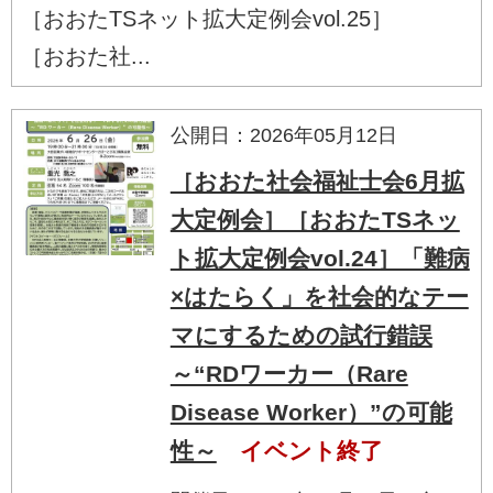
［おおたTSネット拡大定例会vol.25］
［おおた社...
公開日：2026年05月12日
［おおた社会福祉士会6月拡
大定例会］［おおたTSネッ
ト拡大定例会vol.24］「難病
×はたらく」を社会的なテー
マにするための試行錯誤
～“RDワーカー（Rare
Disease Worker）”の可能
性～
イベント終了