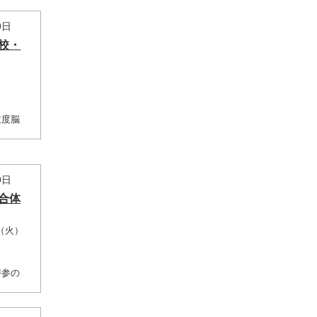
9日
校・
重度脳
9日
合体
日（火）
持参の