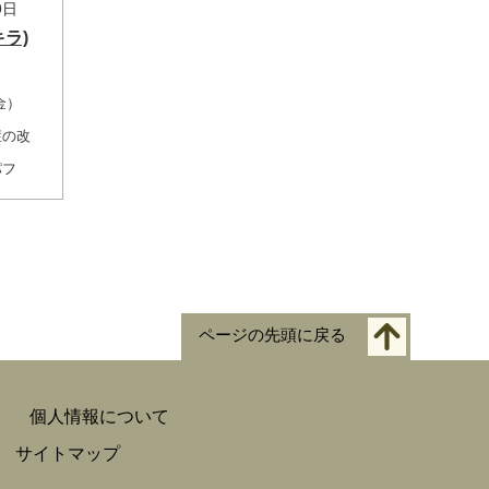
9日
キラ)
金）
症の改
パフ
ページの先頭に戻る
個人情報について
サイトマップ