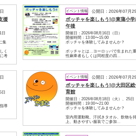
9日
イベント情報
公開日：2026年07月2
支援
ボッチャを楽しもう!@東蒲小学
午後
1日
開催日：2026年08月16日（日）
開催時間：13:00〜15:00
前に集
ボッチャを体験してみませんか？
しく
ボッチャとは…ヨーロッパで生まれた
に考
性麻痺者もしくは同程度の四...
9日
イベント情報
公開日：2026年07月2
ボッチャを楽しもう!@大田区総
育館
5日
開催日：2026年08月18日（火）、25
開催時間：19:00〜21:00
指導
ボッチャを体験してみませんか？
室内用運動靴、汗拭きタオル、飲物を
上、動きやすい服装でご参加...