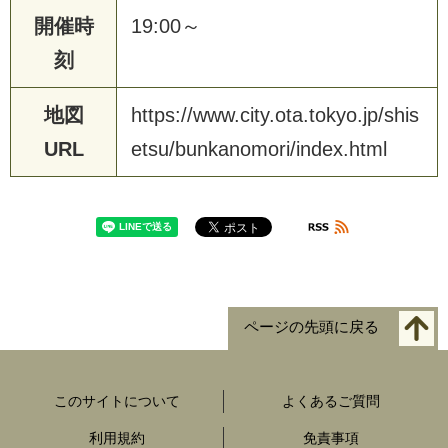
開催時
1
9
:
0
0
～
刻
地図
h
t
t
p
s
:
/
/
w
w
w
.
c
i
t
y
.
o
t
a
.
t
o
k
y
o
.
j
p
/
s
h
i
s
URL
e
t
s
u
/
b
u
n
k
a
n
o
m
o
r
i
/
i
n
d
e
x
.
h
t
m
l
ページの先頭に戻る
このサイトについて
よくあるご質問
利用規約
免責事項