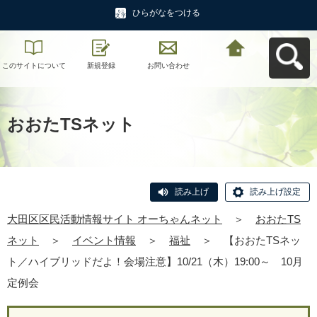
ひらがなをつける
このサイトについて
新規登録
お問い合わせ
大田区区民活動情報
サイト オーちゃんネ
ットへ戻る
おおたTSネット
読み上げ
読み上げ設定
大田区区民活動情報サイト オーちゃんネット
＞
おおたTS
ネット
＞
イベント情報
＞
福祉
＞
【おおたTSネッ
ト／ハイブリッドだよ！会場注意】10/21（木）19:00～ 10月
定例会