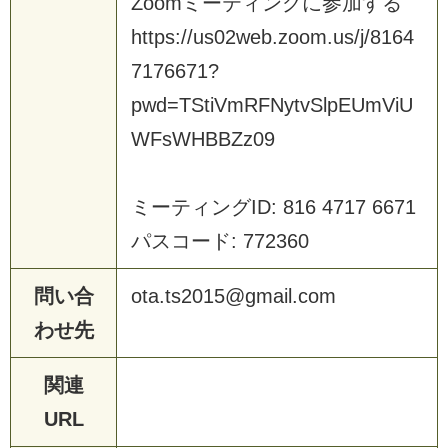
Z
o
o
m
ミ
ー
テ
ィ
ン
グ
に
参
加
す
る
h
t
t
p
s
:
/
/
u
s
0
2
w
e
b
.
z
o
o
m
.
u
s
/
j
/
8
1
6
4
7
1
7
6
6
7
1
?
p
w
d
=
T
S
t
i
V
m
R
F
N
y
t
v
S
l
p
E
U
m
V
i
U
W
F
s
W
H
B
B
Z
z
0
9
ミ
ー
テ
ィ
ン
グ
I
D
:
8
1
6
4
7
1
7
6
6
7
1
パ
ス
コ
ー
ド
:
7
7
2
3
6
0
問い合
o
t
a
.
t
s
2
0
1
5
@
g
m
a
i
l
.
c
o
m
わせ先
関連
URL