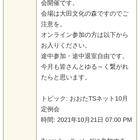
会
開
催
で
す
。
会
場
は
大
田
文
化
の
森
で
す
の
で
ご
注
意
を
。
オ
ン
ラ
イ
ン
参
加
の
方
は
以
下
か
ら
お
入
り
く
だ
さ
い
。
途
中
参
加
・
途
中
退
室
自
由
で
す
。
今
月
も
皆
さ
ん
と
ゆ
る
～
く
繋
が
れ
た
ら
と
思
い
ま
す
。
ト
ピ
ッ
ク
:
お
お
た
T
S
ネ
ッ
ト
1
0
月
定
例
会
時
間
:
2
0
2
1
年
1
0
月
2
1
日
0
7
:
0
0
P
M