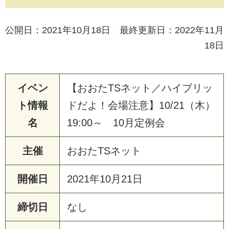
公開日：2021年10月18日 最終更新日：2022年11月
18日
イベン
【おおたTSネット／ハイブリッ
ト情報
ドだよ！会場注意】10/21（木）
名
19:00～ 10月定例会
主催
お
お
た
T
S
ネ
ッ
ト
開催日
2
0
2
1
年
1
0
月
2
1
日
締切日
な
し