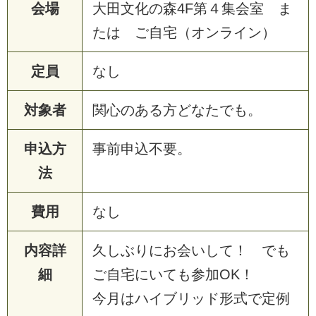
会場
大
田
文
化
の
森
4
F
第
４
集
会
室
ま
た
は
ご
自
宅
（
オ
ン
ラ
イ
ン
）
定員
な
し
対象者
関
心
の
あ
る
方
ど
な
た
で
も
。
申込方
事
前
申
込
不
要
。
法
費用
な
し
内容詳
久
し
ぶ
り
に
お
会
い
し
て
！
で
も
細
ご
自
宅
に
い
て
も
参
加
O
K
！
今
月
は
ハ
イ
ブ
リ
ッ
ド
形
式
で
定
例