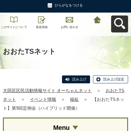
ひらがなをつける
このサイトについて
新規登録
お問い合わせ
大田区区民活動情報
サイト オーちゃんネ
ットへ戻る
おおたTSネット
読み上げ
読み上げ設定
大田区区民活動情報サイト オーちゃんネット
＞
おおたTS
ネット
＞
イベント情報
＞
福祉
＞
【おおたTSネッ
ト】第9回定例会（ハイブリッド開催）
Menu