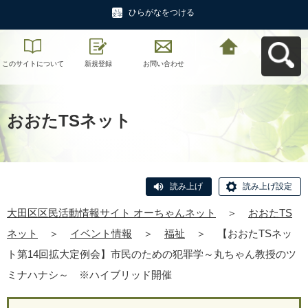
ひらがなをつける
このサイトについて
新規登録
お問い合わせ
大田区区民活動情報
サイト オーちゃんネ
ットへ戻る
おおたTSネット
読み上げ
読み上げ設定
大田区区民活動情報サイト オーちゃんネット
＞
おおたTS
ネット
＞
イベント情報
＞
福祉
＞
【おおたTSネッ
ト第14回拡大定例会】市民のための犯罪学～丸ちゃん教授のツ
ミナハナシ～ ※ハイブリッド開催