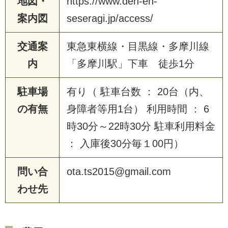
地図・
https://www.den-en-
案内図
seseragi.jp/access/
交通案
東急東横線・目黒線・多摩川線
内
「多摩川駅」下車 徒歩1分
駐車場
有り（ 駐車台数 ： 20台（内、
の有無
身障者等用1台） 利用時間 ： 6
時30分～22時30分 駐車利用料金
： 入庫後30分毎１00円）
問い合
ota.ts2015@gmail.com
わせ先