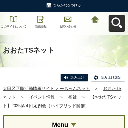
ひらがなをつける
このサイトについて
新規登録
お問い合わせ
大田区区民活動情報
サイト オーちゃんネ
ットへ戻る
おおたTSネット
読み上げ
読み上げ設定
大田区区民活動情報サイト オーちゃんネット
＞
おおたTS
ネット
＞
イベント情報
＞
福祉
＞
【おおたTSネッ
ト】2025第４回定例会（ハイブリッド開催）
Menu