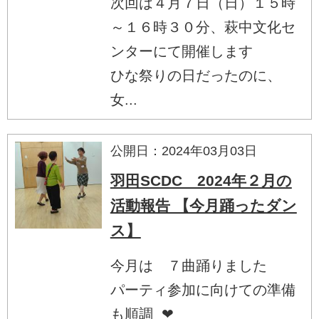
次回は４月７日（日）１５時
～１６時３０分、萩中文化セ
ンターにて開催します
ひな祭りの日だったのに、
女...
公開日：2024年03月03日
羽田SCDC 2024年２月の
活動報告 【今月踊ったダン
ス】
今月は ７曲踊りました
パーティ参加に向けての準備
も順調 ❤