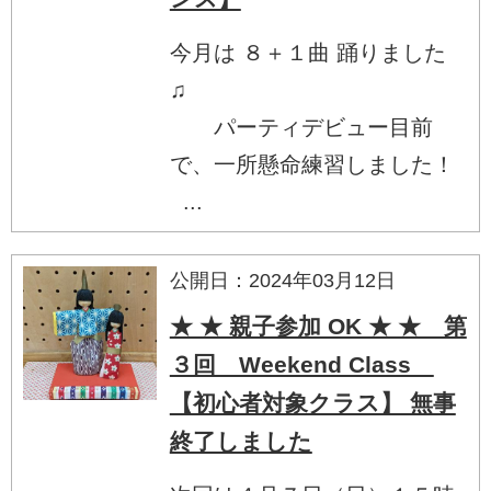
今月は ８＋１曲 踊りました
♫
パーティデビュー目前
で、一所懸命練習しました！
...
公開日：2024年03月12日
★ ★ 親子参加 OK ★ ★ 第
３回 Weekend Class
【初心者対象クラス】 無事
終了しました