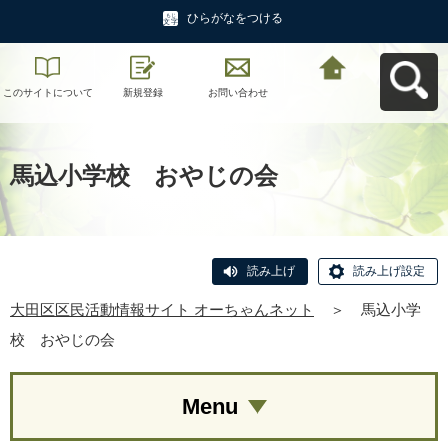
ひらがなをつける
このサイトについて
新規登録
お問い合わせ
大田区区民活動情報
サイト オーちゃんネ
ットへ戻る
馬込小学校 おやじの会
読み上げ
読み上げ設定
大田区区民活動情報サイト オーちゃんネット
＞
馬込小学
校 おやじの会
Menu