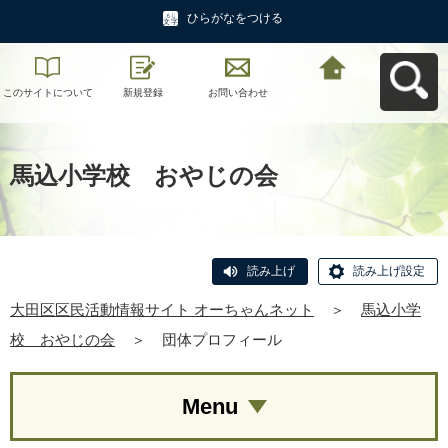
ひらがなをつける
このサイトについて
新規登録
お問い合わせ
大田区区民活動情報
サイト オーちゃんネ
ットへ戻る
馬込小学校 おやじの会
読み上げ
読み上げ設定
大田区区民活動情報サイト オーちゃんネット
＞
馬込小学
校 おやじの会
＞
団体プロフィール
Menu