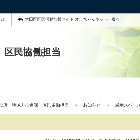
わせ
大田区区民活動情報サイト オーちゃんネットへ戻る
 区民協働担当
役所 地域力推進課 区民協働担当
＞
お知らせ
＞
展示スペー