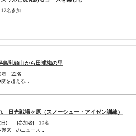
12名参加
半島乳頭山から田浦梅の里
加者 22名
を超える...
れ 日光戦場ヶ原（スノーシュー・アイゼン訓練）
9日(日) [参加者] 10名
来」のニュース...