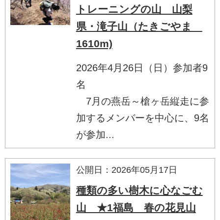
トレーニングの山 山梨
県・滝子山（たきごやま
1610m)
2026年4月26日（日）参加者9
名
7月の燕岳～槍ヶ岳縦走に参
加するメンバーを中心に、9名
が参加...
公開日：2026年05月17日
種類の多い樹木に心なごむ
山 ★1福島 春の花見山