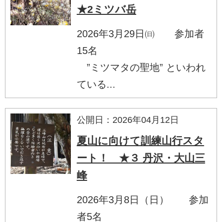
★2ミツバ岳
2026年3月29日㈰ 参加者
15名
”ミツマタの聖地” といわれ
ている...
公開日：2026年04月12日
夏山に向けて訓練山行スタ
ート！ ★３ 丹沢・大山三
峰
2026年3月8日（日） 参加
者5名