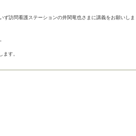
い
ず
訪
問
看
護
ス
テ
ー
シ
ョ
ン
の
井
関
竜
也
さ
ま
に
講
義
を
お
願
い
し
ま
。
し
ま
す
。