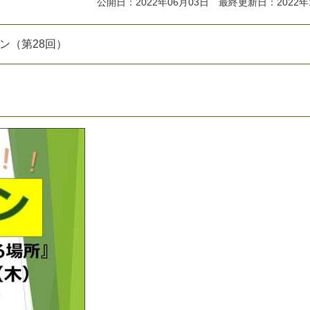
公開日：2022年06月03日 最終更新日：2022年
ン
（
第
2
8
回
）