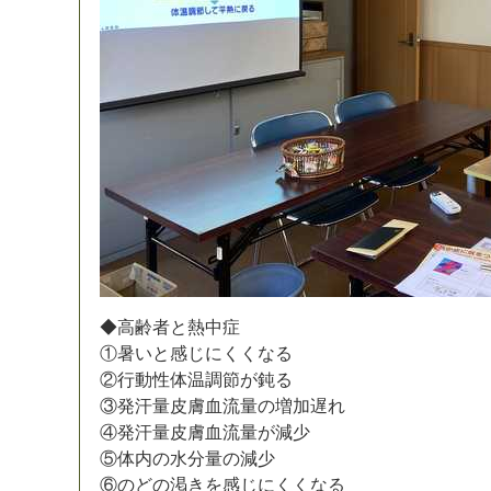
◆
高
齢
者
と
熱
中
症
①
暑
い
と
感
じ
に
く
く
な
る
②
行
動
性
体
温
調
節
が
鈍
る
③
発
汗
量
皮
膚
血
流
量
の
増
加
遅
れ
④
発
汗
量
皮
膚
血
流
量
が
減
少
⑤
体
内
の
水
分
量
の
減
少
⑥
の
ど
の
渇
き
を
感
じ
に
く
く
な
る