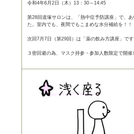
令
和
4
年
6
月
2
日
（
木
）
1
3
：
3
0
～
1
4
:
4
5
第
2
8
回
道
塚
サ
ロ
ン
は
、
「
熱
中
症
予
防
講
座
」
で
、
あ
た
。
室
内
で
も
、
夜
間
で
も
こ
ま
め
な
水
分
補
給
を
！
！
次
回
7
月
7
日
（
第
2
9
回
）
は
「
薬
の
飲
み
方
講
座
」
で
す
３
密
回
避
の
為
、
マ
ス
ク
持
参
・
参
加
人
数
限
定
で
開
催