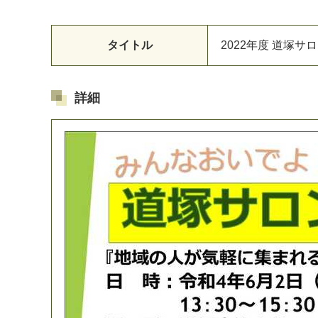
タイトル
2
0
2
2
年
度
道
塚
サ
ロ
詳細
マイメディア検索