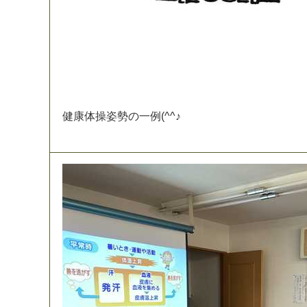
健
康
体
操
姿
勢
の
一
例
(
^
^
♪