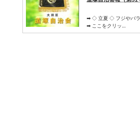
➡ ◇ 立夏 ◇ フジ
➡ ここをクリッ...
マイメディア検索