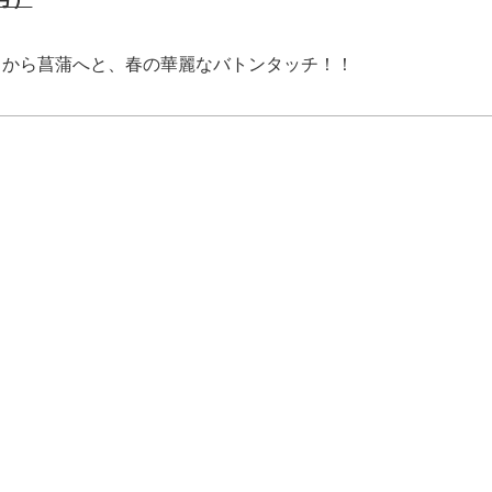
やバラから菖蒲へと、春の華麗なバトンタッチ！！