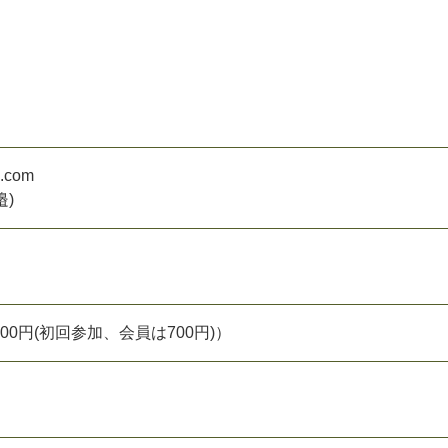
a.com
邉)
0円(初回参加、会員は700円)）