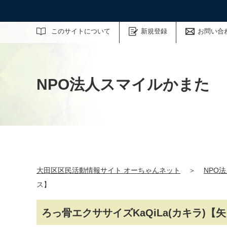
サイト内検索
このサイトについて
新規登録
お問い合
NPO法人スマイルかまた
大田区区民活動情報サイト オーちゃんネット
＞
NPO
ス】
ろっ骨エクササイズKaQiLa(カキラ)