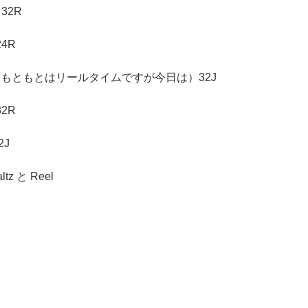
2R
4R
はリールタイムですが今日は）32J
2R
2J
tz と Reel