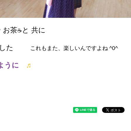
 お茶
と 共に
☕
ました
これもまた、楽しいんですよね ^0^
すように
♬