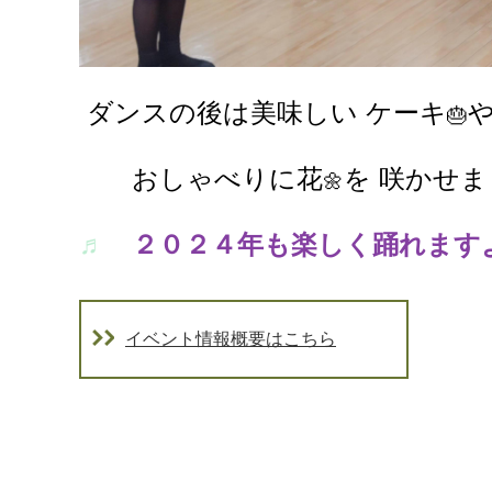
ダンスの後は美味しい ケーキ
や
🎂
おしゃべりに花
を 咲かせ
🌼
♬
２０２４年も楽しく踊れま
イベント情報概要はこちら