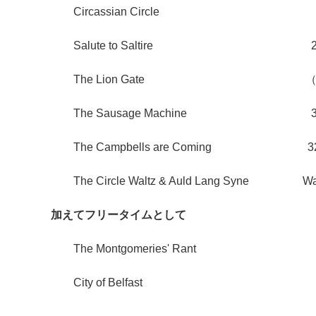
Circassian Circle 3
Salute to Saltire 2
The Lion Gate （もともと
The Sausage Machine 3
The Campbells are Coming 3
The Circle Waltz & Auld Lang Syne Wal
加えてフリータイムとして
The Montgomeries' Rant
City of Belfast