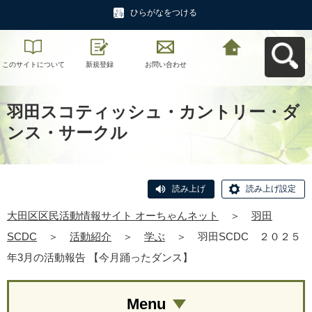
ひらがなをつける
このサイトについて
新規登録
お問い合わせ
大田区区民活動情報
サイト オーちゃんネ
ットへ戻る
羽田スコティッシュ・カントリー・ダ
ンス・サークル
読み上げ
読み上げ設定
大田区区民活動情報サイト オーちゃんネット
＞
羽田
SCDC
＞
活動紹介
＞
学ぶ
＞
羽田SCDC ２０２５
年3月の活動報告 【今月踊ったダンス】
Menu