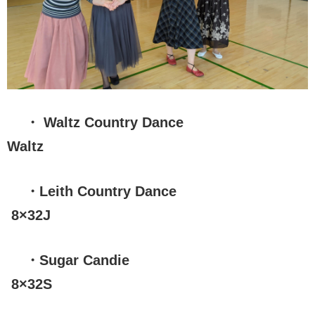
・ Waltz Country Dance
Waltz
・Leith Country Dance
8×32J
・Sugar Candie
8×32S