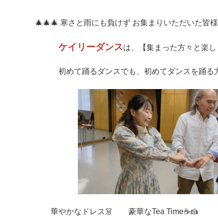
🎄🎄🎄 寒さと雨にも負けず お集まりいただいた皆様
ケイリーダンス
は、【集まった方々と楽し
初めて踊るダンスでも、初めてダンスを踊る方
マイメディア検索
華やかなドレス👗 豪華なTea Time☕🍰