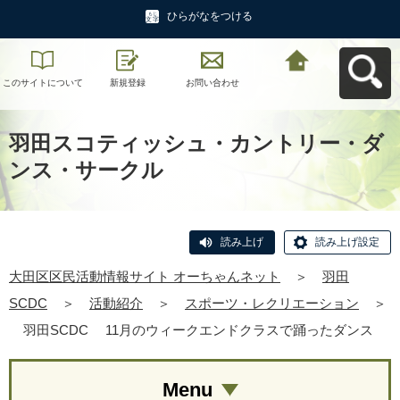
ひらがなをつける
このサイトについて
新規登録
お問い合わせ
大田区区民活動情報
サイト オーちゃんネ
ットへ戻る
羽田スコティッシュ・カントリー・ダ
ンス・サークル
読み上げ
読み上げ設定
大田区区民活動情報サイト オーちゃんネット
＞
羽田
SCDC
＞
活動紹介
＞
スポーツ・レクリエーション
＞
羽田SCDC 11月のウィークエンドクラスで踊ったダンス
Menu