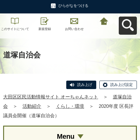
ひらがなをつける
このサイトについて
新規登録
お問い合わせ
大田区区民活動情報
サイト オーちゃんネ
ットへ戻る
道塚自治会
読み上げ
読み上げ設定
大田区区民活動情報サイト オーちゃんネット
＞
道塚自治
会
＞
活動紹介
＞
くらし・環境
＞
2020年度 区長評
議員会開催（道塚自治会）
Menu