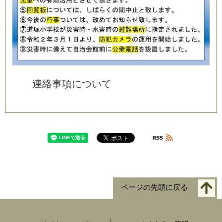
連
絡
事
項
に
つ
い
て
ページの先頭に戻る