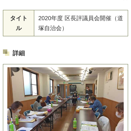
タイト
2
0
2
0
年
度
区
長
評
議
員
会
開
催
（
道
ル
塚
自
治
会
）
詳細