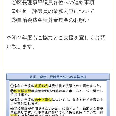
①
区
長
理
事
評
議
員
各
位
へ
の
連
絡
事
項
②
区
長
・
評
議
員
の
業
務
内
容
に
つ
い
て
③
自
治
会
費
各
種
募
金
集
金
の
お
願
い
令
和
２
年
度
も
ご
協
力
と
ご
支
援
を
宜
し
く
お
願
い
致
し
ま
す
。