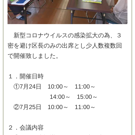
新
型
コ
ロ
ナ
ウ
イ
ル
ス
の
感
染
拡
大
の
為
、
３
密
を
避
け
区
長
の
み
の
出
席
と
し
少
人
数
複
数
回
で
開
催
致
し
ま
し
た
。
１
．
開
催
日
時
①
7
月
2
4
日
1
0
:
0
0
～
1
1
:
0
0
～
1
4
:
0
0
～
1
5
:
0
0
～
②
7
月
2
5
日
1
0
:
0
0
～
1
1
:
0
0
～
２
．
会
議
内
容