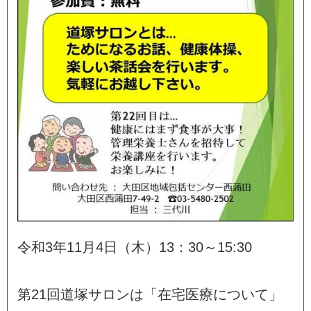
令
和
3
年
1
1
月
4
日
（
木
）
1
3
：
3
0
～
1
5
:
3
0
第
2
1
回
道
塚
サ
ロ
ン
は
「
在
宅
医
療
に
つ
い
て
」