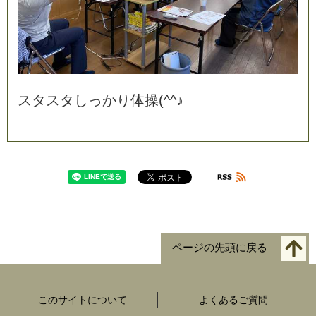
ス
タ
ス
タ
し
っ
か
り
体
操
(
^
^
♪
ページの先頭に戻る
このサイトについて
よくあるご質問