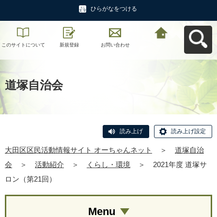
ひらがなをつける
このサイトについて
新規登録
お問い合わせ
大田区区民活動情報
サイト オーちゃんネ
ットへ戻る
道塚自治会
読み上げ
読み上げ設定
大田区区民活動情報サイト オーちゃんネット
＞
道塚自治
会
＞
活動紹介
＞
くらし・環境
＞
2021年度 道塚サ
ロン（第21回）
Menu