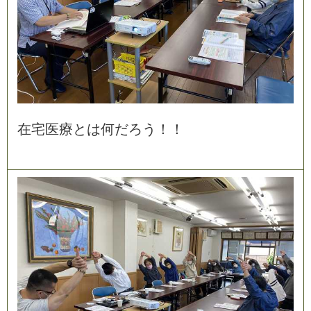
在
宅
医
療
と
は
何
だ
ろ
う
！
！