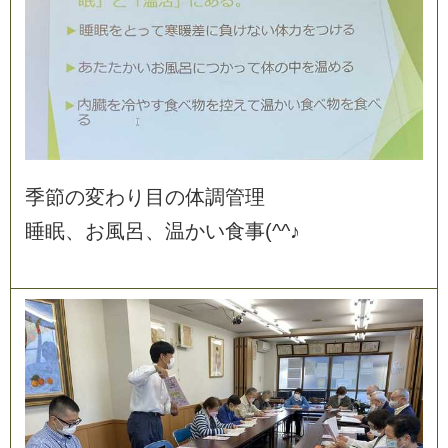
季
節
の
変
わ
り
目
の
体
調
管
理
睡
眠
、
お
風
呂
、
温
か
い
食
事
(
^
^
♪