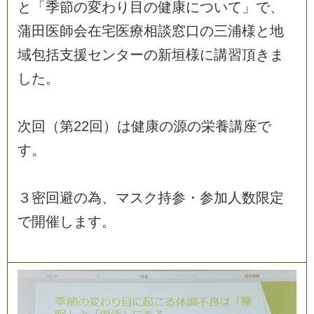
と
「
季
節
の
変
わ
り
目
の
健
康
に
つ
い
て
」
で
、
蒲
田
医
師
会
在
宅
医
療
相
談
窓
口
の
三
浦
様
と
地
域
包
括
支
援
セ
ン
タ
ー
の
新
垣
様
に
講
習
頂
き
ま
し
た
。
次
回
（
第
2
2
回
）
は
健
康
の
源
の
栄
養
講
座
で
す
。
３
密
回
避
の
為
、
マ
ス
ク
持
参
・
参
加
人
数
限
定
で
開
催
し
ま
す
。