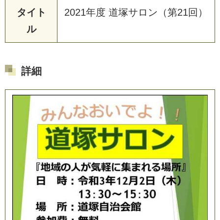
タイト
2
0
2
1
年
度
道
塚
サ
ロ
ン
（
第
2
1
回
）
ル
詳細